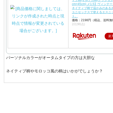
cm×45cm) メ1.5】ヴィン
ネイティブ柄で温かみのある
ユニセックスで使えるエスニ
ト。
価格：2198円（税込、送料無
2/22時点)
楽
パーソナルカラーがオータムタイプの方は大胆な
ネイティブ柄やモロッコ風の柄はいかがでしょうか？