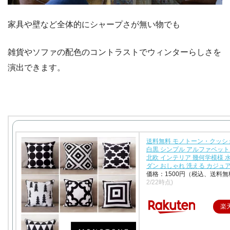
家具や壁など全体的にシャープさが無い物でも
雑貨やソファの配色のコントラストでウィンターらしさを
演出できます。
送料無料 モノトーン・クッシ
白黒 シンプル アルファベット 4
北欧 インテリア 幾何学模様 水
ダン おしゃれ 洗える カジュ
価格：1500円（税込、送料無
2/22時点)
楽