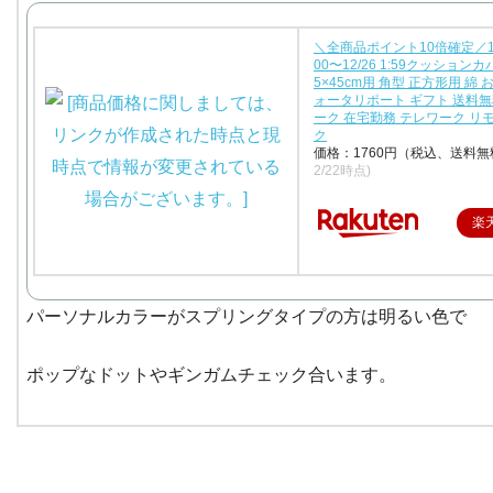
＼全商品ポイント10倍確定／12/
00〜12/26 1:59クッションカ
5×45cm用 角型 正方形用 綿 
ォータリポート ギフト 送料無
ーク 在宅勤務 テレワーク リ
ク
価格：1760円（税込、送料無
2/22時点)
楽
パーソナルカラーがスプリングタイプの方は明るい色で
ポップなドットやギンガムチェック合います。