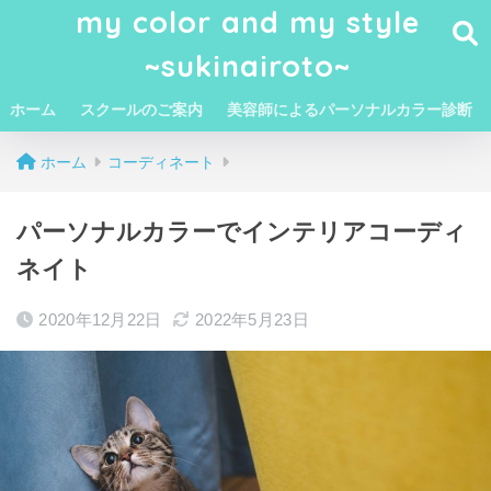
my color and my style
~sukinairoto~
ホーム
スクールのご案内
美容師によるパーソナルカラー診断
ホーム
コーディネート
パーソナルカラーでインテリアコーディ
ネイト
2020年12月22日
2022年5月23日