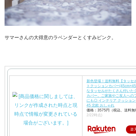
サマーさんの大得意のラベンダーとくすみピンク。
新色登場！送料無料【タッセ
トクッションカバー(45cm×45
なタッセルがたくさん付いた
カバー。ご家族やご友人への
にも◎ インテリア クッションカ
45 北欧 おしゃれ
価格：3575円（税込、送料無
2/22時点)
楽