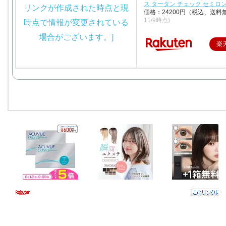
ス タータン チェック セミロ
価格：24200円（税込、送料
11/9時点)
楽