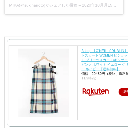
MIKA(@sukinairoto)がシェアした投稿
–
2020年10月月15日午後10時46分PDT
Bshop 【O’NEIL of DUBL
トスカート WOMEN ビショッ
ト プリーツスカート/ギャザ
ピンク ホワイト イエロー グ
ー ネイビー【送料無料】
価格：29480円（税込、送料
11/9時点)
楽