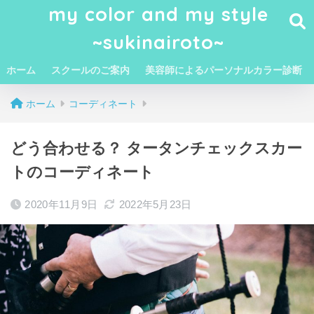
my color and my style
~sukinairoto~
ホーム
スクールのご案内
美容師によるパーソナルカラー診断
ホーム
コーディネート
どう合わせる？ タータンチェックスカー
トのコーディネート
2020年11月9日
2022年5月23日