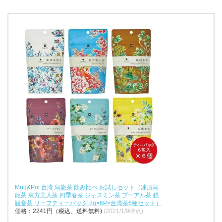
Mug&Pot 台湾 烏龍茶 飲み比べ お試しセット（凍頂烏
龍茶 東方美人茶 四季春茶 ジャスミン茶 プーアル茶 鉄
観音茶 リーフティーバッグ 2g×6P×台湾茶6種セット）
価格：2241円（税込、送料無料)
(2021/1/9時点)