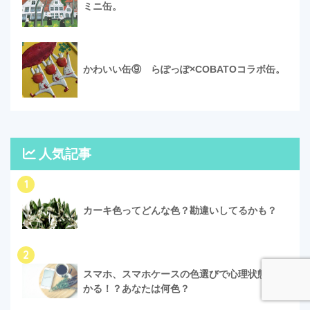
ミニ缶。
かわいい缶⑨ らぽっぽ×COBATOコラボ缶。
人気記事
1
カーキ色ってどんな色？勘違いしてるかも？
2
スマホ、スマホケースの色選びで心理状態がわ
かる！？あなたは何色？