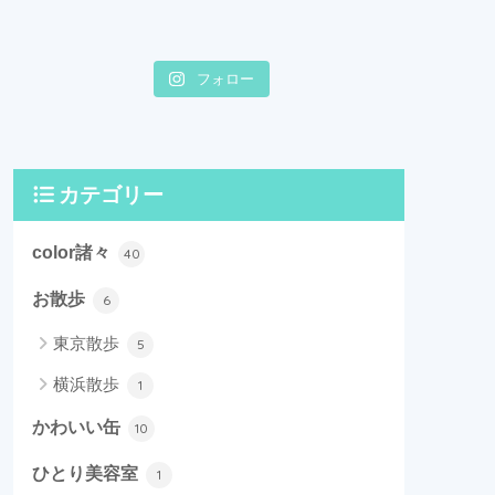
フォロー
カテゴリー
color諸々
40
お散歩
6
東京散歩
5
横浜散歩
1
かわいい缶
10
ひとり美容室
1