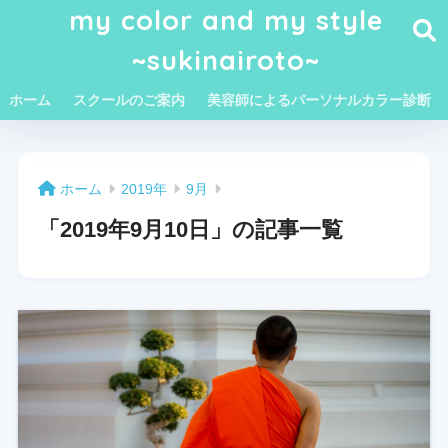
my color and my style
~sukinairoto~
ホーム
スクールのご案内
美容師によるパーソナルカラー診断
ホーム
2019年
9月
「2019年9月10日」の記事一覧