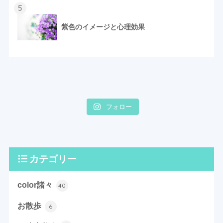
5
紫色のイメージと心理効果
フォロー
カテゴリー
color諸々
40
お散歩
6