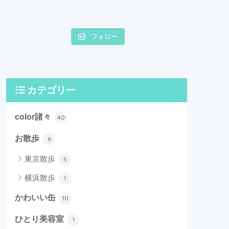
フォロー
カテゴリー
color諸々
40
お散歩
6
東京散歩
5
横浜散歩
1
かわいい缶
10
ひとり美容室
1