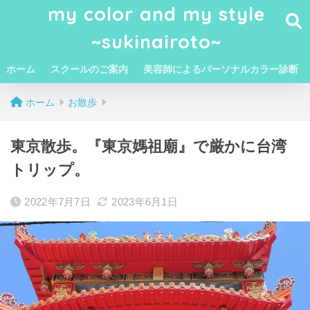
my color and my style
~sukinairoto~
ホーム
スクールのご案内
美容師によるパーソナルカラー診断
ホーム
お散歩
東京散歩。『東京媽祖廟』で厳かに台湾
トリップ。
2022年7月7日
2023年6月1日