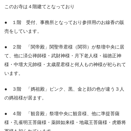
このお寺は４階建てとなっており
● １階 受付、事務所となっており参拝用のお線香の販
売をしています。
● ２階 「関帝殿」関聖帝君様（関羽）が祭壇中央に居
て、他に済公禅師様・武財神様・月下老人様・福徳正神
様・中壇大元帥様・太歳星君様と何人もの神様が祀られて
います。
● ３階 「媽祖殿」ピンク、黒、金と顔の色が違う３人
の媽祖様が居ます。
● ４階 「観音殿」祭壇中央に観音様、他に準提菩薩
様・孔雀明王菩薩様・薬師如来様・地蔵王菩薩様・虎爺将