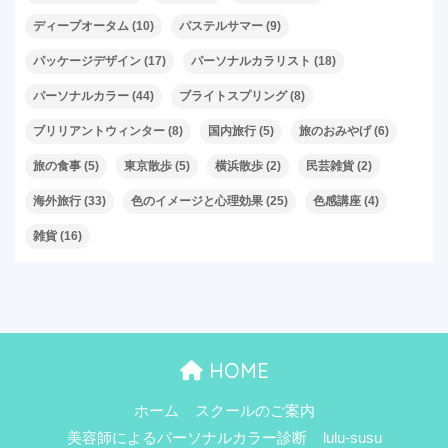
ディープオータム
(10)
パステルサマー
(9)
パッケージデザイン
(17)
パーソナルカラリスト
(18)
パーソナルカラー
(44)
ブライトスプリング
(8)
ブリリアントウィンター
(8)
国内旅行
(5)
旅のおみやげ
(6)
旅の食事
(5)
東京散歩
(5)
横浜散歩
(2)
民芸雑貨
(2)
海外旅行
(33)
色のイメージと心理効果
(25)
色感講座
(4)
雑貨
(16)
HOME
ホーム
スクールのご案内
美容師によるパーソナルカラー診断
lulu-susu