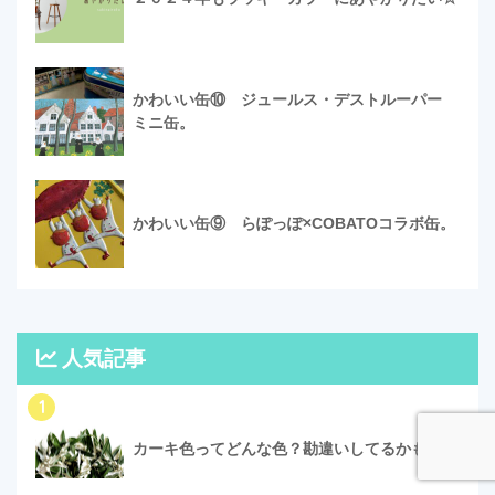
かわいい缶⑩ ジュールス・デストルーパー
ミニ缶。
かわいい缶⑨ らぽっぽ×COBATOコラボ缶。
人気記事
1
カーキ色ってどんな色？勘違いしてるかも？