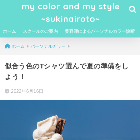
my color and my style
~sukinairoto~
ホーム
スクールのご案内
美容師によるパーソナルカラー診断
ホーム
パーソナルカラー
似合う色のTシャツ選んで夏の準備をし
よう！
2022年6月16日