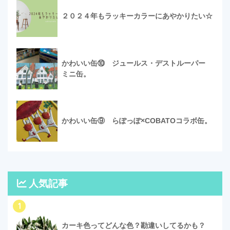
２０２４年もラッキーカラーにあやかりたい☆
かわいい缶⑩ ジュールス・デストルーパー
ミニ缶。
かわいい缶⑨ らぽっぽ×COBATOコラボ缶。
人気記事
1
カーキ色ってどんな色？勘違いしてるかも？