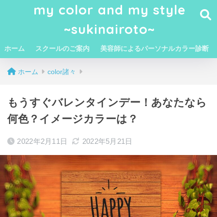
my color and my style
~sukinairoto~
ホーム
スクールのご案内
美容師によるパーソナルカラー診断
ホーム
color諸々
もうすぐバレンタインデー！あなたなら
何色？イメージカラーは？
2022年2月11日
2022年5月21日