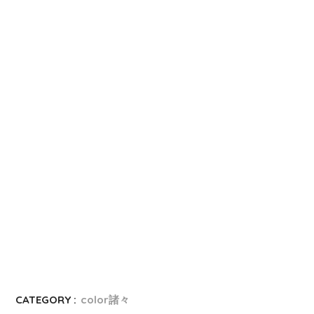
CATEGORY :
color諸々