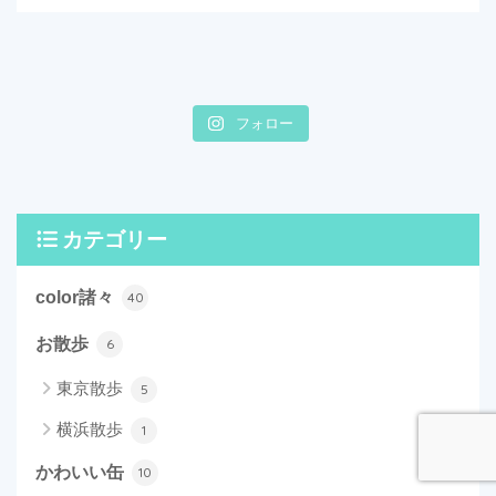
フォロー
カテゴリー
color諸々
40
お散歩
6
東京散歩
5
横浜散歩
1
かわいい缶
10