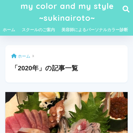
my color and my style
~sukinairoto~
ホーム
スクールのご案内
美容師によるパーソナルカラー診断
ホーム
「2020年」の記事一覧