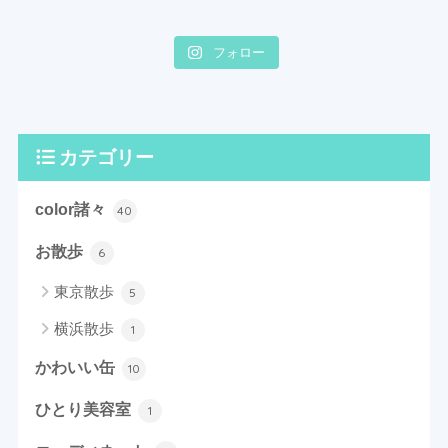
フォロー
カテゴリー
color諸々
40
お散歩
6
東京散歩
5
横浜散歩
1
かわいい缶
10
ひとり美容室
1