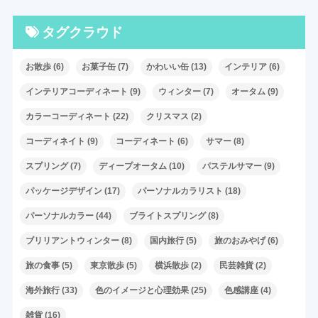
タグクラウド
お散歩
(6)
お菓子缶
(7)
かわいい缶
(13)
インテリア
(6)
インテリアコーディネート
(9)
ウィンター
(7)
オータム
(9)
カラーコーディネート
(22)
クリスマス
(2)
コーディネイト
(9)
コーディネート
(6)
サマー
(8)
スプリング
(7)
ディープオータム
(10)
パステルサマー
(9)
パッケージデザイン
(17)
パーソナルカラリスト
(18)
パーソナルカラー
(44)
ブライトスプリング
(8)
ブリリアントウィンター
(8)
国内旅行
(5)
旅のおみやげ
(6)
旅の食事
(5)
東京散歩
(5)
横浜散歩
(2)
民芸雑貨
(2)
海外旅行
(33)
色のイメージと心理効果
(25)
色感講座
(4)
雑貨
(16)