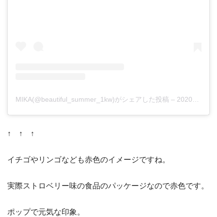
MIKA(@beautiful_summer_1kw)がシェアした投稿
–
2020年 2月月7日午前4時38分PST
↑ ↑ ↑
イチゴやリンゴなども赤色のイメージですね。
実際ストロベリー味の食品のパッケージなので赤色です。
ポップで元気な印象。