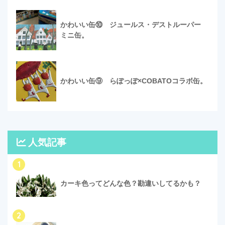
かわいい缶⑩ ジュールス・デストルーパー
ミニ缶。
かわいい缶⑨ らぽっぽ×COBATOコラボ缶。
人気記事
1
カーキ色ってどんな色？勘違いしてるかも？
2