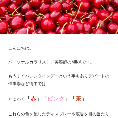
こんにちは。
パーソナルカラリスト／美容師のMIKAです。
もうすぐバレンタインデーという事もありデパートの
催事場など街中では
「
赤
」「
ピンク
」「
茶
」
とにかく
これらの色を配したディスプレーや広告を目の当たり