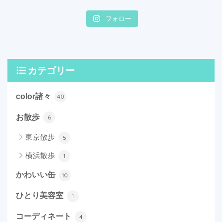
フォロー
カテゴリー
color諸々
40
お散歩
6
東京散歩
5
横浜散歩
1
かわいい缶
10
ひとり美容室
1
コーディネート
4