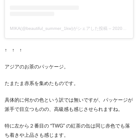
MIKA(@beautiful_summer_1kw)がシェアした投稿
–
2020年 2月月9日午後8時14分PST
↑ ↑ ↑
アジアのお茶のパッケージ。
たまたま赤系を集めたものです。
具体的に何かの色という訳では無いですが、パッケージが
派手で目立つものの、高級感も感じさせられますね。
特に左から２番目の “TWG” の紅茶の缶は同じ赤色でも落
ち着きや上品さも感じます。