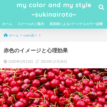
my color and my style
~sukinairoto~
ホーム
スクールのご案内
美容師によるパーソナルカラー診断
ホーム
color諸々
赤色のイメージと心理効果
2020年2月10日
2024年12月26日