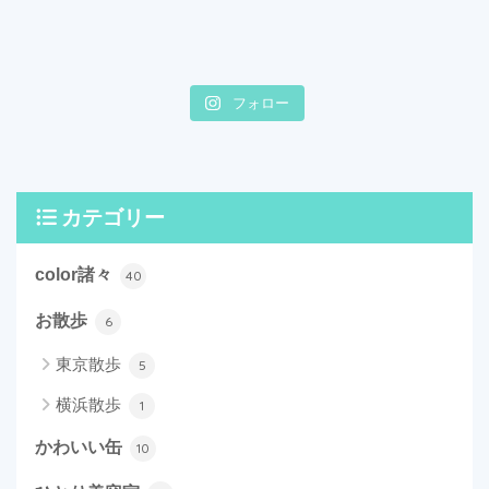
フォロー
カテゴリー
color諸々
40
お散歩
6
東京散歩
5
横浜散歩
1
かわいい缶
10