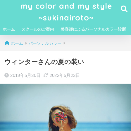
my color and my style
~sukinairoto~
ホーム
スクールのご案内
美容師によるパーソナルカラー診断
ホーム
パーソナルカラー
ウィンターさんの夏の装い
2019年5月30日
2022年5月23日