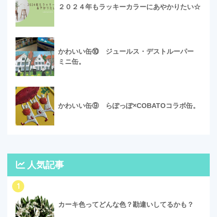
２０２４年もラッキーカラーにあやかりたい☆
かわいい缶⑩ ジュールス・デストルーパー
ミニ缶。
かわいい缶⑨ らぽっぽ×COBATOコラボ缶。
人気記事
1
カーキ色ってどんな色？勘違いしてるかも？