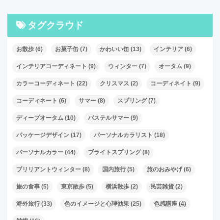
タグクラウド
お散歩
(6)
お菓子缶
(7)
かわいい缶
(13)
インテリア
(6)
インテリアコーディネート
(9)
ウィンター
(7)
オータム
(9)
カラーコーディネート
(22)
クリスマス
(2)
コーディネイト
(9)
コーディネート
(6)
サマー
(8)
スプリング
(7)
ディープオータム
(10)
パステルサマー
(9)
パッケージデザイン
(17)
パーソナルカラリスト
(18)
パーソナルカラー
(44)
ブライトスプリング
(8)
ブリリアントウィンター
(8)
国内旅行
(5)
旅のおみやげ
(6)
旅の食事
(5)
東京散歩
(5)
横浜散歩
(2)
民芸雑貨
(2)
海外旅行
(33)
色のイメージと心理効果
(25)
色感講座
(4)