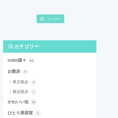
フォロー
カテゴリー
color諸々
40
お散歩
6
東京散歩
5
横浜散歩
1
かわいい缶
10
ひとり美容室
1