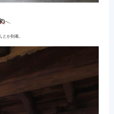
)
へ。
んとか到着。