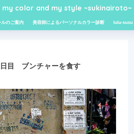
my color and my style ~sukinairoto~
ールのご案内
美容師によるパーソナルカラー診断
lulu-susu
 5日目 ブンチャーを食す